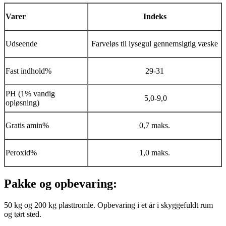
Varer
Indeks
Udseende
Farveløs til lysegul gennemsigtig væske
Fast indhold%
29-31
PH (1% vandig
5,0-9,0
opløsning)
Gratis amin%
0,7 maks.
Peroxid%
1,0 maks.
Pakke og opbevaring:
50 kg og 200 kg plasttromle. Opbevaring i et år i skyggefuldt rum
og tørt sted.