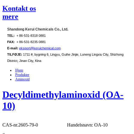
Kontakt os
mere
Shandong Kerui Chemicals Co., Ltd.
TEL:
+ 86-531-8318 0881
FAX:
+ 86-531-8235 0881
E-mail:
eksport@keruichemical.com
TILFØJE:
1711 #, bygning 6, Lingyu, Guihe Jinjie, Luneng Lingxiu City, Shizhong
District, Jinan City, Kina
Hjem
Produkter
Aminoxid
Decyldimethylaminoxid (OA-
10)
CAS-nr.2605-79-0
Handelsnavn: OA-10