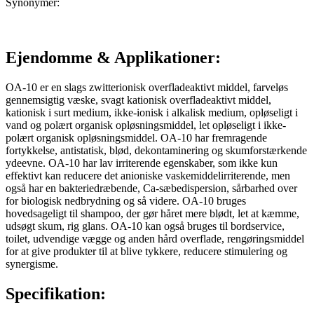
Synonymer:
Ejendomme
& Applikationer
:
OA-10 er en slags zwitterionisk overfladeaktivt middel, farveløs
gennemsigtig væske, svagt kationisk overfladeaktivt middel,
kationisk i surt medium, ikke-ionisk i alkalisk medium, opløseligt i
vand og polært organisk opløsningsmiddel, let opløseligt i ikke-
polært organisk opløsningsmiddel. OA-10 har fremragende
fortykkelse, antistatisk, blød, dekontaminering og skumforstærkende
ydeevne. OA-10 har lav irriterende egenskaber, som ikke kun
effektivt kan reducere det anioniske vaskemiddelirriterende, men
også har en bakteriedræbende, Ca-sæbedispersion, sårbarhed over
for biologisk nedbrydning og så videre. OA-10 bruges
hovedsageligt til shampoo, der gør håret mere blødt, let at kæmme,
udsøgt skum, rig glans. OA-10 kan også bruges til bordservice,
toilet, udvendige vægge og anden hård overflade, rengøringsmiddel
for at give produkter til at blive tykkere, reducere stimulering og
synergisme.
Specifikation: