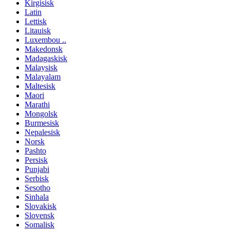
Kirgisisk
Latin
Lettisk
Litauisk
Luxembou ..
Makedonsk
Madagaskisk
Malaysisk
Malayalam
Maltesisk
Maori
Marathi
Mongolsk
Burmesisk
Nepalesisk
Norsk
Pashto
Persisk
Punjabi
Serbisk
Sesotho
Sinhala
Slovakisk
Slovensk
Somalisk