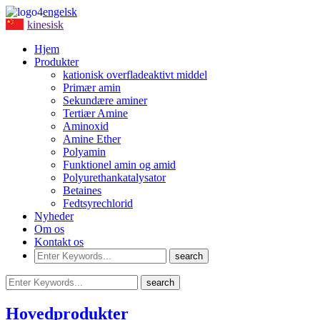
engelsk
kinesisk
Hjem
Produkter
kationisk overfladeaktivt middel
Primær amin
Sekundære aminer
Tertiær Amine
Aminoxid
Amine Ether
Polyamin
Funktionel amin og amid
Polyurethankatalysator
Betaines
Fedtsyrechlorid
Nyheder
Om os
Kontakt os
Hovedprodukter